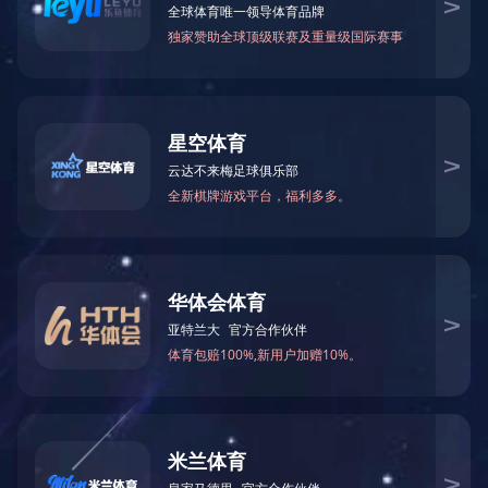
开云网页版
您的位置：
开云
开云网页版
联系我们
铸就气象预报
开云网页版
项目动态
数值预报，
行业资讯
发展的重要支柱
“十四五”
联系我们
门之力攻坚克难
全、赋能经济社
CONTACT US
长沙公司：