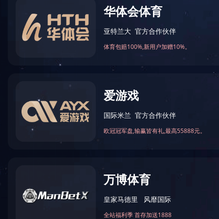
您的位置：
联系我们
CONTACT US
工作机会
长沙公司：
地址：长沙市天
联系电话：
073
在线留言
联系我们
苏州公司：
CONTACT US
地址：苏州市高
联系电话：
051
长沙公司：