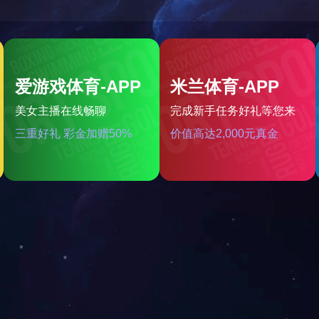
.theoriesofhappiness.com
@163.com
页版
|
关于我们
|
产品服务
|
经典案例
|
行业应用
|
开云网页版