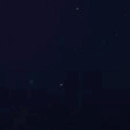
梦图地理
构建
市、县各级百余项
场和客户的一致好