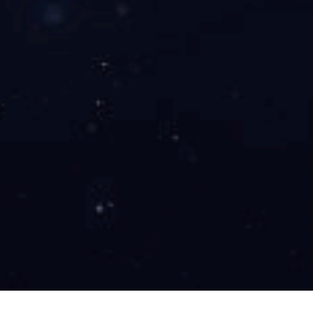
梦图地理
承接
指挥系统、陕西省
服务系统，在广西
苏淮安、甘肃嘉峪
阳、甘肃庆阳、云
高陵、新疆阜康、