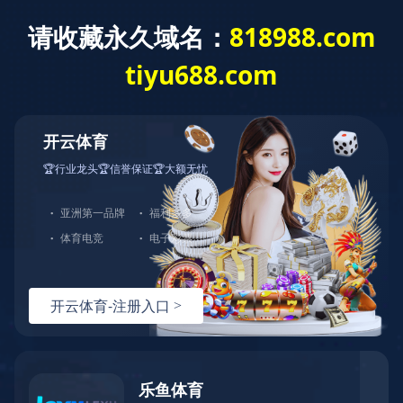
开云网页版
欢迎访问苏州梦图地理信息系统有限责任公司官方网站！
专业GIS(地理
提供地理信息平台、智慧气
梦图开云网页版
关于我们
产品服务
经典案例
行业应用