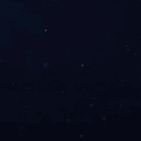
|
联系我们