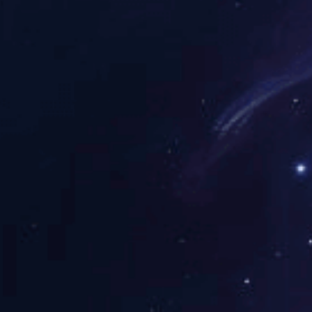
邮箱：dmgis@163.com