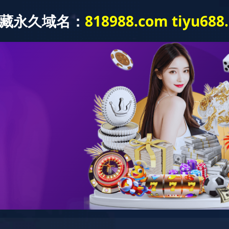
理信息系统)平台系统服务商
慧气象服务、地灾预警的专业解决方案
产品服务
经典案例
行业