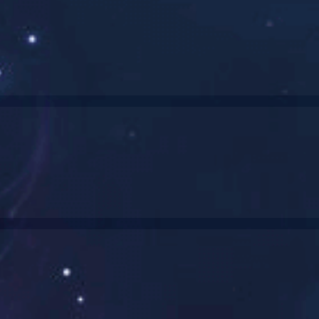
开云网页版
>
关于我们
>
资质荣誉
荣获了国家高新技术企业、软件研发企业、民营科技企业、苏
心知识产权，包括全系列地理信息系统平台产品，专业气象服务
尺度精细化气象风险预警预报、临灾监测及其他综防业务，应急