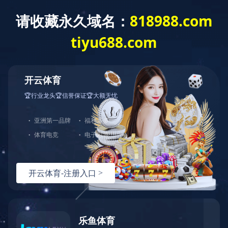
开云网页版
欢迎访问苏州梦图地理信息系统有限责任公司官方网站！
专业GIS(地理
提供地理信息平台、智慧气
梦图开云网页版
关于我们
产品服务
经典案例
行业应用