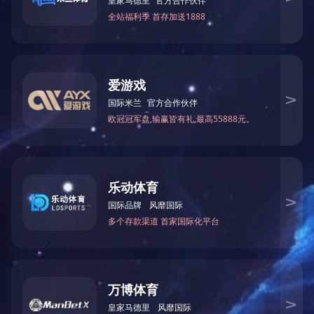
地址：长沙市天心区长沙天心软件产
论
坛
北京峰会成果，打
返回顶部
业园B座803-804
长久以来，梦图扎根
务技术上有了一定的
电话：0731-81671998
护、经济
提质增效提
苏州公司：
地址：苏州市高新区科发路101号致
分享到：
远国际商务大厦南楼503室
上一篇：
中国气象局
电话：0512-66806280
网址：
mo8crsf.theoriesofhappiness.com
邮箱：dmgis@163.com
梦图开云网页版