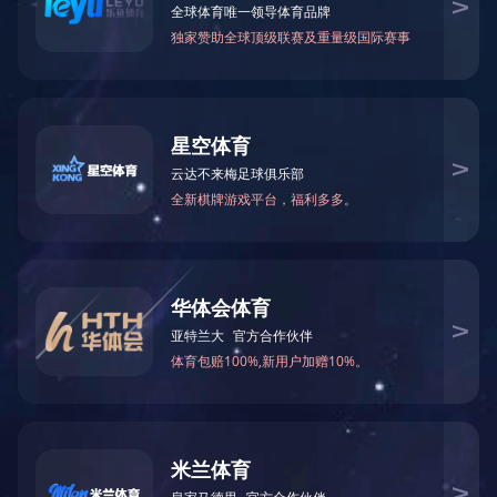
开云网页版
您的位置：
开云
开云网页版
联系我们
开云网页版
项目动态
12月13日，中国
在线客服
围绕气象赋能经济社
行业资讯
一要进一步建立健全
行
、经验总结和技术成
服务热线
联系我们
制等。
CONTACT US
二要把握好、践行好
微信咨询
果
，
“一部一策”“一
长沙公司：
三要持续擦亮中国气