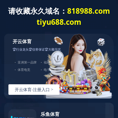
开云网页版
欢迎访问苏州梦图地理信息系统有限责任公司官方网站！
专业GIS(地理
提供地理信息平台、智慧气
梦图开云网页版
关于我们
产品服务
经典案例
行业应用