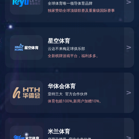
开云网页版
您的位置：
开云
开云网页版
联系我们
开云网页版
项目动态
4月19日，玉林
建共同防范和应对
行业资讯
案》制定了玉林市
橙色、红色预警信
联系我们
等职业学校）的停
CONTACT US
长沙公司：