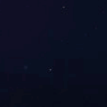
在线客服
服务热线
微信咨询
4）火险历史