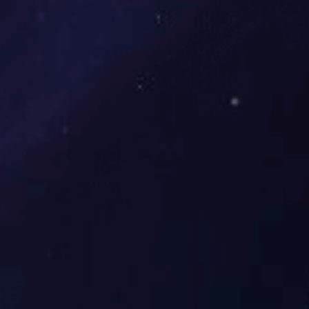
2）实况信息
3）火险制作