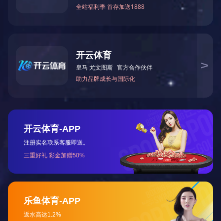
昆山城市火险