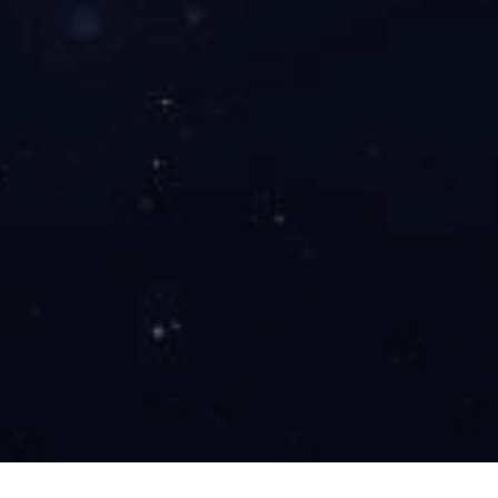
返回顶部
5）用户管理
6）短信人管
2、火灾研判分