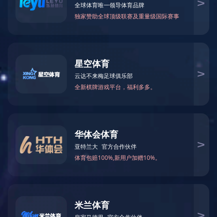
开云网页版
您的位置：
开云
经典案例
联系我们
气象类
地灾类
昆山城市火险预
报模型完成预报分
其他类
挥、火情研判提供
联系我们
CONTACT US
长沙公司：